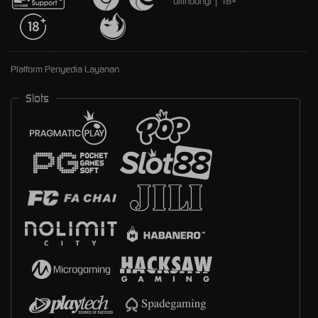
dilindungi | 18+
Platform Penyedia Layanan
Slots