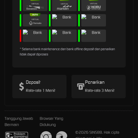
* Selama bank maintenance dan bank offline deposit dan penarikan
tidak dapat diproses
Deposit
Penarikan
Rata-rata 1 Menit
Rata-rata 3 Menit
Tanggung Jawab
Browser Yang
Bermain
Didukung
©2026 SINS88. Hak cipta