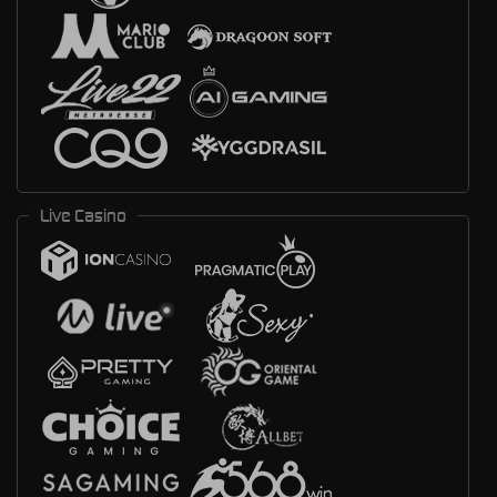
Live Casino