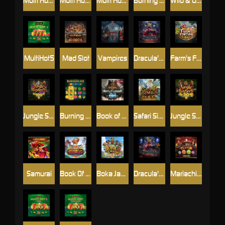
Multi Hot 10
Multi Hot 20
Multi Hot 40
Burning Ice 40
Wild & Gods
MultiHot5
Mad Slot
Vampires
Dracula's Fortune
Farm's Fortune
Jungle Sisters Deluxe
Burning Ice
Book of Futuria
Safari Simba
Jungle Sisters
Samurai
Book Of Bonanza
Boka Jamba 10
Dracula's Fortune Halloween Edition
Mariachi Coins