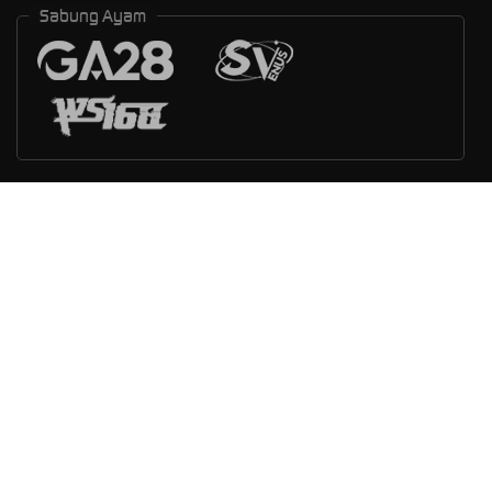
Sabung Ayam