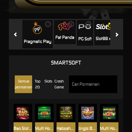
i
i
i
i
i
Facha
Fat Panda
Slot88 x PP
PG Soft
Pragmatic Play
SMARTSOFT
Semua
Top
Slots
Crash
permainan
20
Game
Bao Slot 5X
Multi Hot 100
Habesha Fortune 5
Jingle Bell Bonanza
Multi Hot 5 Deluxe