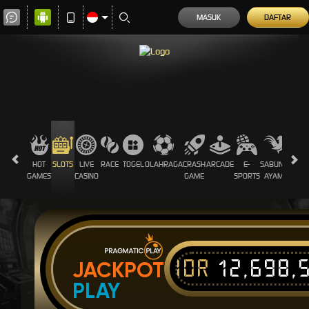
MASUK
DAFTAR
HOT
SLOTS
LIVE
RACE
TOGEL
OLAHRAGA
CRASH
ARCADE
E-
SABUNG
PROM
GAMES
CASINO
GAME
SPORTS
AYAM
IDR
12,698,
JACKPOT
PLAY