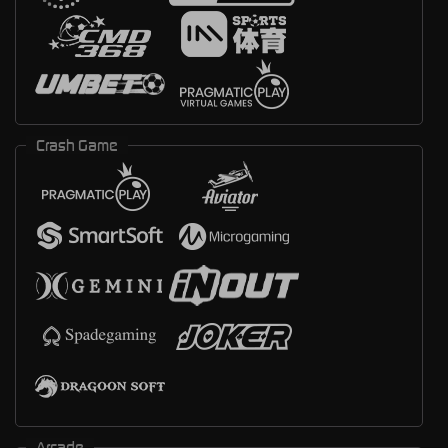
Crash Game
Arcade