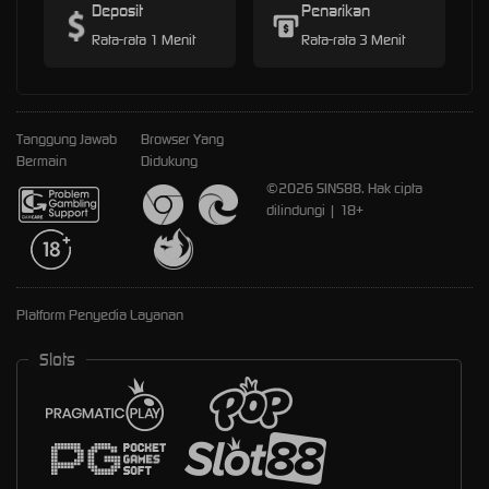
Deposit
Penarikan
Rata-rata 1 Menit
Rata-rata 3 Menit
Tanggung Jawab
Browser Yang
Bermain
Didukung
©2026 SINS88. Hak cipta
dilindungi | 18+
Platform Penyedia Layanan
Slots