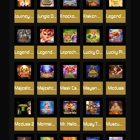
Journey to the Wealth
Jungle Delight
Knockout Riches
Kraken Gold Rush
Legend of Hou Yi
Legend of Perseus
Legendary Monkey King
Leprechaun Riches
Lucky Clover Riches
Lucky Piggy
Majestic Empire
Majestic Treasures
Mask Carnival
Mayan Destiny
Medusa
Medusa 2
Mermaid Riches
Mr. Hallow-Win
Muay Thai Champion
Museum Wonders