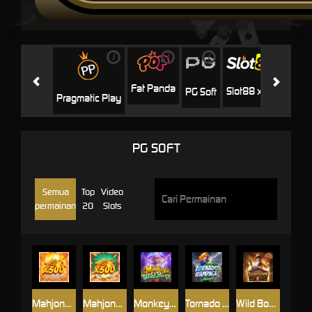
i
i
i
i
i
Facha
Fat Panda
Slot88 x PP
PG Soft
Pragmatic Play
PG SOFT
Semua
Top
Video
permainan
20
Slots
Mahjong Ways
Mahjong Ways 2
Monkeys Wild Party
Tornado Rampage
Wild Bounty Showdown