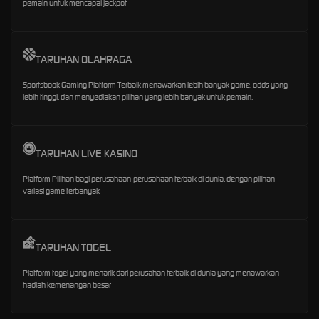
pemain untuk mencapai jackpot
TARUHAN OLAHRAGA
Sportsbook Gaming Platform Terbaik menawarkan lebih banyak game, odds yang
lebih tinggi, dan menyediakan pilihan yang lebih banyak untuk pemain.
TARUHAN LIVE KASINO
Platform Pilihan bagi perusahaan-perusahaan terbaik di dunia, dengan pilihan
variasi game terbanyak
TARUHAN TOGEL
Platform togel yang menarik dari perusahan terbaik di dunia yang menawarkan
hadiah kemenangan besar