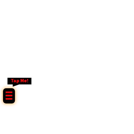
Tap Me!