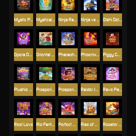
Mystic Potion
Mystical Spirits
Ninja Raccoon Frenzy
Ninja vs Samurai
Oishi Delights
Opera Dynasty
Oriental Prosperity
Pharaoh Royals
Phoenix Rises
Piggy Gold
Plushie Frenzy
Prosperity Fortune Tree
Prosperity Lion
Raider Jane's Crypt of Fortune
Rave Party Fever
Reel Love
Rio Fantasia
Perfect Strike
Rise of Apollo
Rooster Rumble