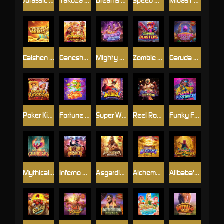
Jurassic Kingdom
Yakuza Honor
Dreams of Macau
Speed Winner
Midas Fortune
Caishen Wins
Ganesha Fortune
Mighty Mania
Zombie Blasters
Garuda Gems
Poker Kingdom Win
Fortune Dragon
Super Wildrix
Reel Royale Showdown
Funky Fortunez
Mythical Guardians
Inferno Mayhem
Asgardian Rising
Alchemy Gold
Alibaba's Cave of Fortune