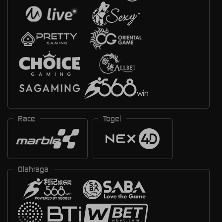
Race
Togel
Olahraga