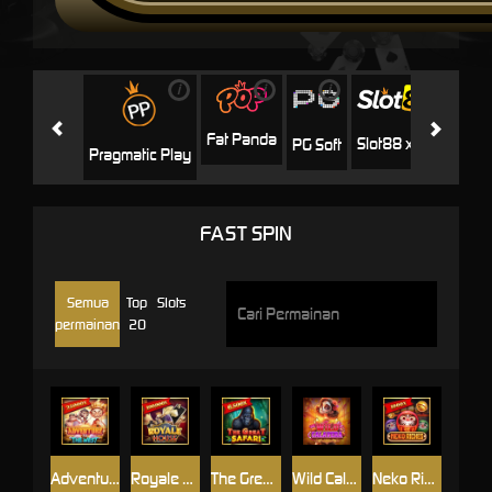
i
i
i
i
i
Facha
Fat Panda
Slot88 x PP
PG Soft
Pragmatic Play
FAST SPIN
Semua
Top
Slots
permainan
20
Adventure To The West
Royale House
The Great Safari
Wild Calavera
Neko Riches