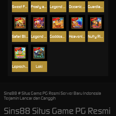
Sweet Frenzy
Frosty and Flamy
Legend Of Eagle
Oceanic Melodies
Guardian of the Museum
Safari Blitz
Legend of Nian
Goddess Of Egypt
Heavenly Fortunes
Nutty Riches
Leprechaun Bonanza
Loki
Sins88 # Situs Game PG Resmi Server Baru Indonesia
Terjamin Lancar dan Canggih
Sins88 Situs Game PG Resmi