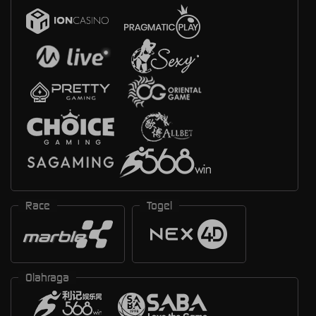
Race
Togel
Olahraga