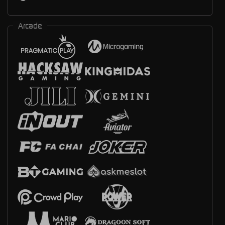
Arcade