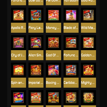
Fortune Jewels III
Goal Go Win
Pai Gow Ways
Yeti Boom
Gold Rush Cowboys
Apollo Ray of Luck
Fiery Lava
Money Empire
Blade of Fortune
Wild Mafia
City of Jewels
Alien Smash
God Of Wealth
Fortune Lions
Golden Horse Ride
Spin and Win
Imperial Majesty
Boxing Fury
Caribbean Riches
Mighty Sevens