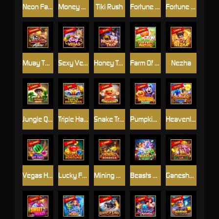
Neon Fantasy
Money Dragon
Tiki Rush
Fortune Jewels II
Fortune Jewels I
Muay Thai Fighter
Sexy Vegas
Honey Trap
Farm Of Fortune
Nezha
Jungle Quest
Triple Happiness
Snake Treasure
Pumpkins Go Lucky
Heavenly Fortunes 2
Vegas Hot Fruit
Lucky Fortune
Mining Bonanza
Beasts Of Luck
Ganesha Luck