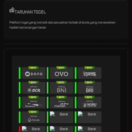
TARUHAN TOGEL
Platform togel yang menarik dari perusahan terbaik di dunia yang menawarkan
hadiah kemenangan besar