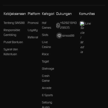
Kebijaksanaan
Platform
Kategori
Dukungan
Komunitas
Tentang SINS88
Promosi
Hot
+62821840
Line
Games
29935
Responsible
Loyalty
Gambling
Slots
sinsss88
Referral
Pusat Bantuan
Live
Casino
Syarat dan
Ketentuan
Race
Togel
Olahraga
Crash
Game
Arcade
E-Sports
Sabung
Ayam