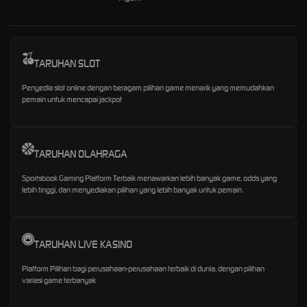
TARUHAN SLOT
Penyedia slot online dengan beragam pilihan game menarik yang memudahkan
pemain untuk mencapai jackpot
TARUHAN OLAHRAGA
Sportsbook Gaming Platform Terbaik menawarkan lebih banyak game, odds yang
lebih tinggi, dan menyediakan pilihan yang lebih banyak untuk pemain.
TARUHAN LIVE KASINO
Platform Pilihan bagi perusahaan-perusahaan terbaik di dunia, dengan pilihan
variasi game terbanyak