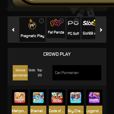
i
i
i
i
i
Facha
Fat Panda
Slot88 x PP
PG Soft
Pragmatic Play
CROWD PLAY
Semua
Slots
Top
permainan
20
Mahjong Frenzy
Sharkalicious
Gods of Asgard
Sky Chasers
Legend of King Kong