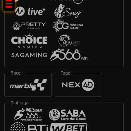
Race
Togel
Olahraga