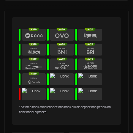
* Selama bank maintenance dan bank offline deposit dan penarikan
tidak dapat diproses