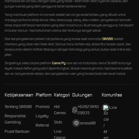
membawa server baru dengan rasa yang beda—lebih fresh, lebih nyaman dipakai, dan
punya nuansa yang bikin pengguna betah berlama-lama.
Yang membuat platform ini menarik adalah server generasi terbaru yang dibuat untuk
menjaga performa tetap lancar. Mau akses pagi, siang, atau malam, pengalaman bermain
tetap responsif tanpa hambatan yang bikin mood turun. Buat banyak pengguna, hal seperti
ini bukan bonus—tapi kebutuhan utama dan tentunya sangat sakral.
Dari sisi pengalaman pribadi, hal pertama yang terasa saat mencoba
SINS88
adalah
interface yang clean dan tidak ribet. Semua menu tertata rapi, akses fitur terasa cepat, dan
keseluruhan sistem terlihat dibangun dengan teknologi yang serius, bukan asal online lalu
jalan.
Singkatnya, kalau bicara platform
Game Pg
new server Indonesia, nama Sins88 tentunya
layak masuk daftar yang patut diperhitungkan. Bukan karena gimmick, tapi karena kualitas
server, kenyamanan akses, dan pengalaman user yang terasa beda dari awal masuk.
Kebijaksanaan
Platform
Kategori
Dukungan
Komunitas
Tentang SINS88
Promosi
Hot
+62821840
Line
Games
29935
Responsible
Loyalty
Gambling
Slots
sinsss88
Referral
Pusat Bantuan
Live
Casino