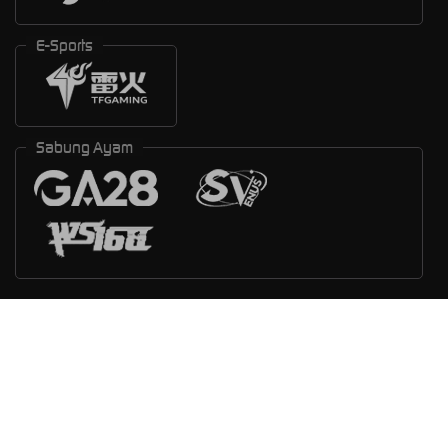
E-Sports
Sabung Ayam